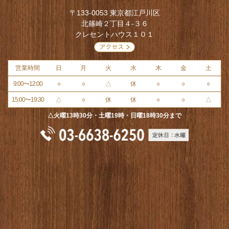
〒133-0053 東京都江戸川区
北篠崎２丁目４-３６
クレセントハウス１０１
営業時間
日
月
火
水
木
金
土
9:00〜12:00
○
○
△
休
○
○
○
15:00〜19:30
△
○
休
休
○
○
△
△火曜13時30分・土曜19時・日曜18時30分まで