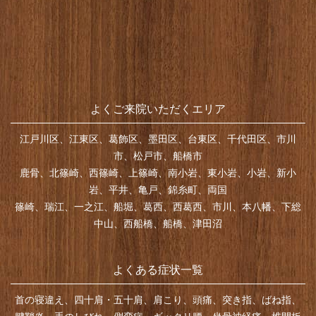
よくご来院いただくエリア
江戸川区、江東区、葛飾区、墨田区、台東区、千代田区、市川
市、松戸市、船橋市
鹿骨、北篠崎、西篠崎、上篠崎、南小岩、東小岩、小岩、新小
岩、平井、亀戸、錦糸町、両国
篠崎、瑞江、一之江、船堀、葛西、西葛西、市川、本八幡、下総
中山、西船橋、船橋、津田沼
よくある症状一覧
首の寝違え、四十肩・五十肩、肩こり、頭痛、突き指、ばね指、