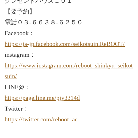
クレセントハウス１０１
【要予約】
電話０３-６６３８-６２５０
Facebook：
https://ja-jp.facebook.com/seikotsuin.ReBOOT/
instagram：
https://www.instagram.com/reboot_shinkyu_seikot
suin/
LINE@：
https://page.line.me/pjy3314d
Twitter：
https://twitter.com/reboot_ac