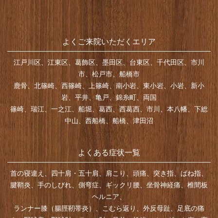
よくご来院いただくエリア
江戸川区、江東区、葛飾区、墨田区、台東区、千代田区、市川
市、松戸市、船橋市
鹿骨、北篠崎、西篠崎、上篠崎、南小岩、東小岩、小岩、新小
岩、平井、亀戸、錦糸町、両国
篠崎、瑞江、一之江、船堀、葛西、西葛西、市川、本八幡、下総
中山、西船橋、船橋、津田沼
よくある症状一覧
首の寝違え、四十肩・五十肩、肩こり、頭痛、突き指、ばね指、
腱鞘炎、手のしびれ、側弯症、ギックリ腰、坐骨神経痛、椎間板
ヘルニア、
ランナー膝（腸脛靭帯炎）、こむら返り、外反母趾、足底の痛