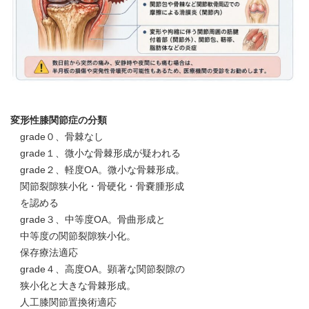
変形性膝関節症の分類
grade０、骨棘なし
grade１、微小な骨棘形成が疑われる
grade２、軽度OA。微小な骨棘形成。
関節裂隙狭小化・骨硬化・骨嚢腫形成
を認める
grade３、中等度OA。骨曲形成と
中等度の関節裂隙狭小化。
保存療法適応
grade４、高度OA。顕著な関節裂隙の
狭小化と大きな骨棘形成。
人工膝関節置換術適応