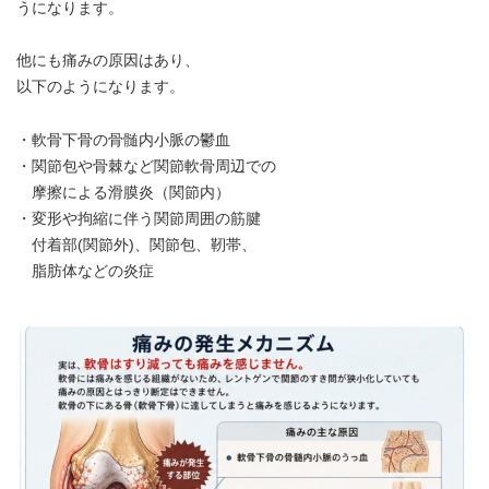
うになります。
他にも痛みの原因はあり、
以下のようになります。
・軟骨下骨の骨髄内小脈の鬱血
・関節包や骨棘など関節軟骨周辺での
摩擦による滑膜炎（関節内）
・変形や拘縮に伴う関節周囲の筋腱
付着部(関節外)、関節包、靭帯、
脂肪体などの炎症