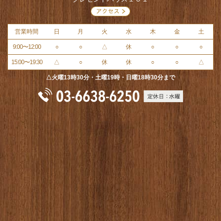
営業時間
日
月
火
水
木
金
土
9:00〜12:00
○
○
△
休
○
○
○
15:00〜19:30
△
○
休
休
○
○
△
△火曜13時30分・土曜19時・日曜18時30分まで