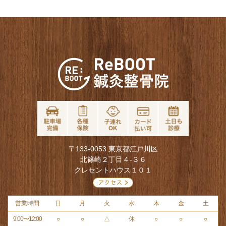
〒133-0053 東京都江戸川区
北篠崎２丁目４-３６
クレセントハウス１０１
営業時間
日
月
火
水
木
金
土
9:00〜12:00
○
○
△
休
○
○
○