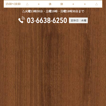
15:00〜19:30
△
○
休
休
○
○
△
△火曜13時30分・土曜19時・日曜18時30分まで