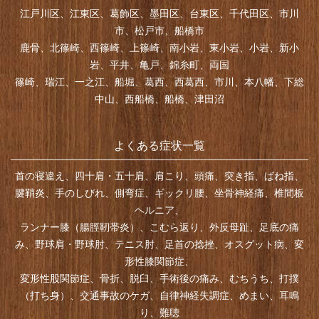
江戸川区、江東区、葛飾区、墨田区、台東区、千代田区、市川
市、松戸市、船橋市
鹿骨、北篠崎、西篠崎、上篠崎、南小岩、東小岩、小岩、新小
岩、平井、亀戸、錦糸町、両国
篠崎、瑞江、一之江、船堀、葛西、西葛西、市川、本八幡、下総
中山、西船橋、船橋、津田沼
よくある症状一覧
首の寝違え、四十肩・五十肩、肩こり、頭痛、突き指、ばね指、
腱鞘炎、手のしびれ、側弯症、ギックリ腰、坐骨神経痛、椎間板
ヘルニア、
ランナー膝（腸脛靭帯炎）、こむら返り、外反母趾、足底の痛
み、野球肩・野球肘、テニス肘、足首の捻挫、オスグット病、変
形性膝関節症、
変形性股関節症、骨折、脱臼、手術後の痛み、むちうち、打撲
（打ち身）、交通事故のケガ、自律神経失調症、めまい、耳鳴
り、難聴