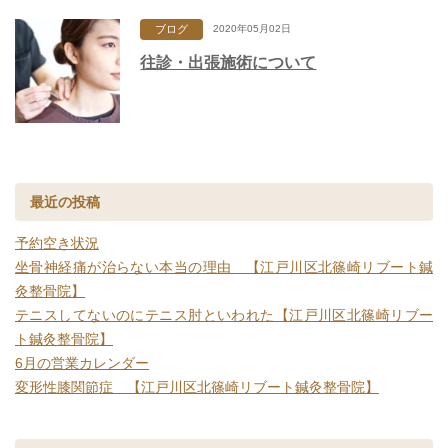
ブログ
2020年05月02日
往診・出張施術について
最近の投稿
予約空き状況
坐骨神経痛が治らない本当の理由 【江戸川区北篠崎リブート鍼
灸整骨院】
テニスしてないのにテニス肘といわれた【江戸川区北篠崎リブー
ト鍼灸整骨院】
6月の営業カレンダー
変形性膝関節症 【江戸川区北篠崎リブート鍼灸整骨院】