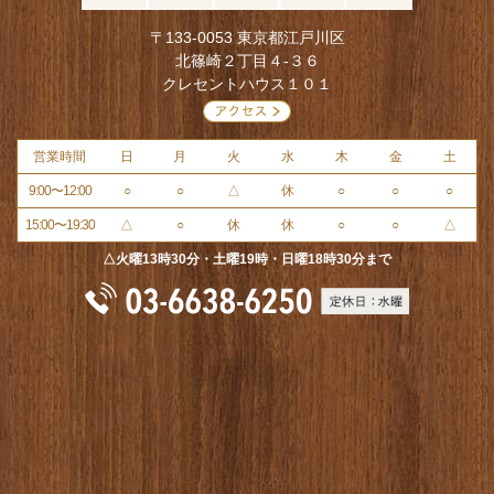
〒133-0053 東京都江戸川区
北篠崎２丁目４-３６
クレセントハウス１０１
営業時間
日
月
火
水
木
金
土
9:00〜12:00
○
○
△
休
○
○
○
15:00〜19:30
△
○
休
休
○
○
△
△火曜13時30分・土曜19時・日曜18時30分まで