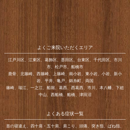
よくご来院いただくエリア
江戸川区、江東区、葛飾区、墨田区、台東区、千代田区、市川
市、松戸市、船橋市
鹿骨、北篠崎、西篠崎、上篠崎、南小岩、東小岩、小岩、新小
岩、平井、亀戸、錦糸町、両国
篠崎、瑞江、一之江、船堀、葛西、西葛西、市川、本八幡、下総
中山、西船橋、船橋、津田沼
よくある症状一覧
首の寝違え、四十肩・五十肩、肩こり、頭痛、突き指、ばね指、