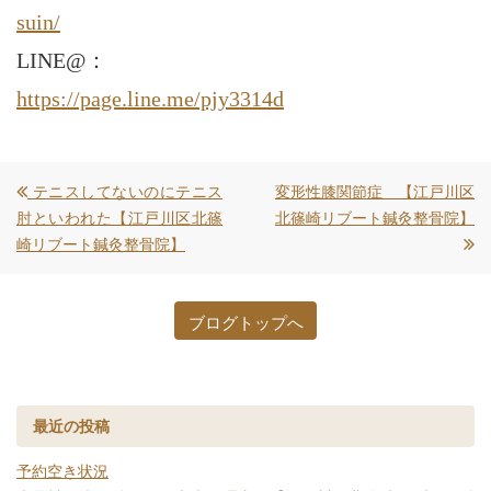
suin/
LINE@：
https://page.line.me/pjy3314d
テニスしてないのにテニス
変形性膝関節症 【江戸川区
肘といわれた【江戸川区北篠
北篠崎リブート鍼灸整骨院】
崎リブート鍼灸整骨院】
ブログトップへ
最近の投稿
予約空き状況