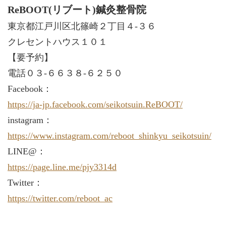
ReBOOT(リブート)鍼灸整骨院
東京都江戸川区北篠崎２丁目４-３６
クレセントハウス１０１
【要予約】
電話０３-６６３８-６２５０
Facebook：
https://ja-jp.facebook.com/seikotsuin.ReBOOT/
instagram：
https://www.instagram.com/reboot_shinkyu_seikotsuin/
LINE@：
https://page.line.me/pjy3314d
Twitter：
https://twitter.com/reboot_ac