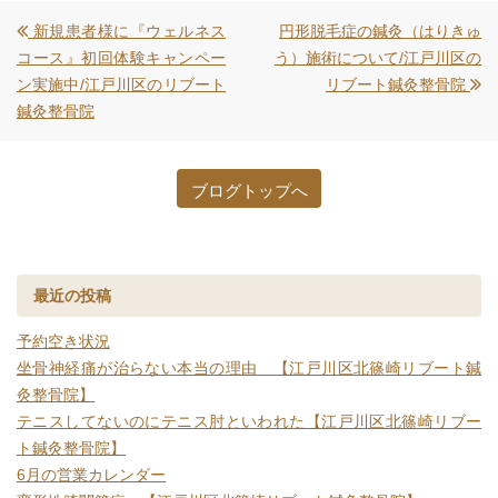
新規患者様に『ウェルネス
円形脱毛症の鍼灸（はりきゅ
コース』初回体験キャンペー
う）施術について/江戸川区の
ン実施中/江戸川区のリブート
リブート鍼灸整骨院
鍼灸整骨院
ブログトップへ
最近の投稿
予約空き状況
坐骨神経痛が治らない本当の理由 【江戸川区北篠崎リブート鍼
灸整骨院】
テニスしてないのにテニス肘といわれた【江戸川区北篠崎リブー
ト鍼灸整骨院】
6月の営業カレンダー