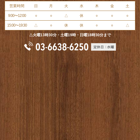
営業時間
日
月
火
水
木
金
土
9:00〜12:00
○
○
△
休
○
○
○
15:00〜19:30
△
○
休
休
○
○
△
△火曜13時30分・土曜19時・日曜18時30分まで