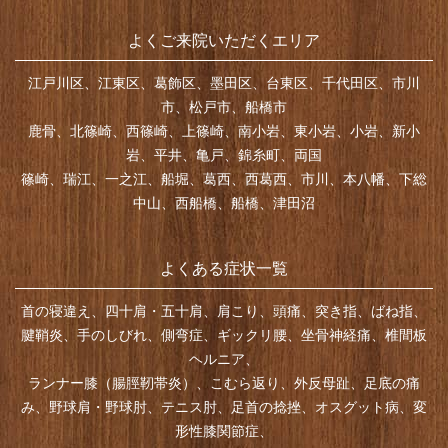
よくご来院いただくエリア
江戸川区、江東区、葛飾区、墨田区、台東区、千代田区、市川
市、松戸市、船橋市
鹿骨、北篠崎、西篠崎、上篠崎、南小岩、東小岩、小岩、新小
岩、平井、亀戸、錦糸町、両国
篠崎、瑞江、一之江、船堀、葛西、西葛西、市川、本八幡、下総
中山、西船橋、船橋、津田沼
よくある症状一覧
首の寝違え、四十肩・五十肩、肩こり、頭痛、突き指、ばね指、
腱鞘炎、手のしびれ、側弯症、ギックリ腰、坐骨神経痛、椎間板
ヘルニア、
ランナー膝（腸脛靭帯炎）、こむら返り、外反母趾、足底の痛
み、野球肩・野球肘、テニス肘、足首の捻挫、オスグット病、変
形性膝関節症、