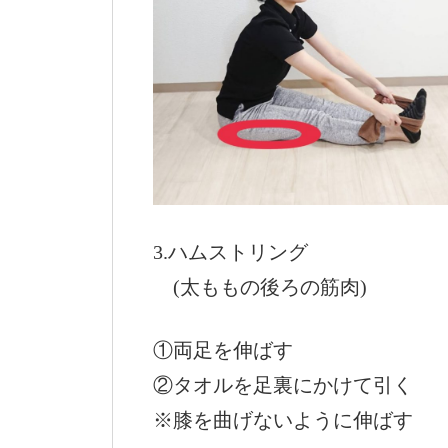
3.ハムストリング
(太ももの後ろの筋肉)
①両足を伸ばす
②タオルを足裏にかけて引く
※膝を曲げないように伸ばす