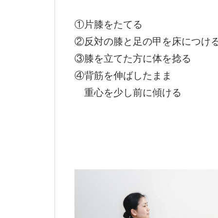
①片膝をたてる
②反対の膝と足の甲を床につけ
③膝を立てた方に体を捻る
④背筋を伸ばしたまま
重心を少し前に傾ける