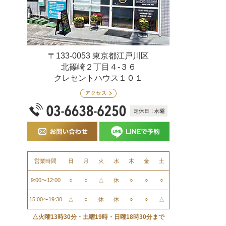
〒133-0053 東京都江戸川区
北篠崎２丁目４-３６
クレセントハウス１０１
営業時間
日
月
火
水
木
金
土
9:00〜12:00
○
○
△
休
○
○
○
15:00〜19:30
△
○
休
休
○
○
△
△火曜13時30分・土曜19時・日曜18時30分まで