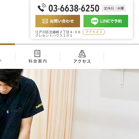
江戸川区北篠崎２丁目４-３６
クレセントハウス１０１